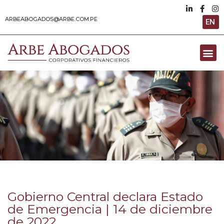
ARBEABOGADOS@ARBE.COM.PE
EN
Gobierno Central declara Estado
de Emergencia | 14 de diciembre
de 2022‎‎‎‎‎‎‎‎ㅤ‎‎‎‎‎‎‎‎ㅤ‎‎‎‎‎‎‎‎ㅤ‎‎‎‎‎‎‎‎ㅤ‎‎‎‎‎‎‎‎ㅤ‎‎‎‎‎‎‎‎ㅤ‎‎‎‎‎‎‎‎ㅤ‎‎‎‎‎‎‎‎ㅤ‎‎‎‎‎‎‎‎ㅤ‎‎‎‎‎‎‎‎ㅤ