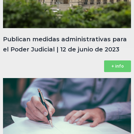
Publican medidas administrativas para
el Poder Judicial | 12 de junio de 2023‎‎‎‎‎‎‎‎ㅤ‎‎‎‎‎‎‎‎ㅤ‎‎‎‎‎‎‎‎ㅤ‎‎‎‎‎‎‎‎ㅤ‎‎‎‎‎‎‎‎ㅤ‎‎‎‎‎‎‎‎ㅤ‎‎‎‎‎‎‎‎ㅤ‎‎‎‎‎‎‎‎ㅤ‎‎‎‎‎‎‎‎ㅤ‎‎‎‎‎‎‎‎ㅤ
+ info