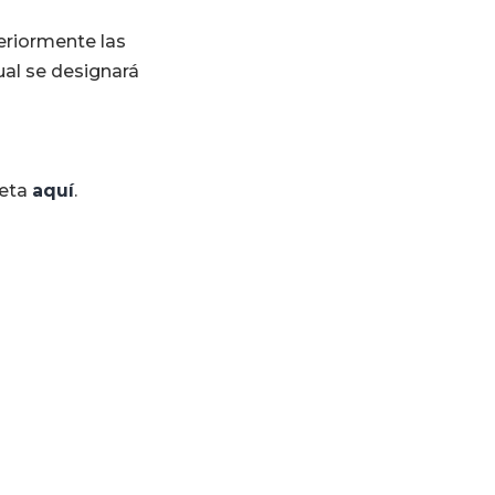
eriormente las
cual se designará
leta
aquí
.