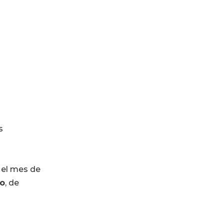
s
n el mes de
io
, de