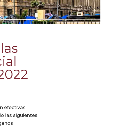
las
ial
 2022
án efectivas
do las siguientes
ganos